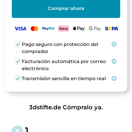
Comprar ahora
check
Pago seguro con protección del
info_outline
comprador
check
Facturación automática por correo
info_outline
electrónico
check
Transmisión sencilla en tiempo real
info_outline
3dstifte.de Cómpralo ya.
1.
shopping_cart